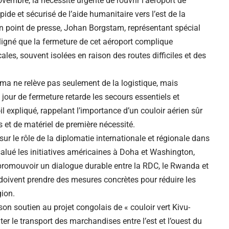
vembre, la nécessité urgente de rouvrir l’aéroport de
e et sécurisé de l’aide humanitaire vers l’est de la
 point de presse, Johan Borgstam, représentant spécial
ligné que la fermeture de cet aéroport complique
les, souvent isolées en raison des routes difficiles et des
oma ne relève pas seulement de la logistique, mais
jour de fermeture retarde les secours essentiels et
il expliqué, rappelant l’importance d’un couloir aérien sûr
s et de matériel de première nécessité.
sur le rôle de la diplomatie internationale et régionale dans
 salué les initiatives américaines à Doha et Washington,
 promouvoir un dialogue durable entre la RDC, le Rwanda et
 doivent prendre des mesures concrètes pour réduire les
gion.
on soutien au projet congolais de « couloir vert Kivu-
iter le transport des marchandises entre l’est et l’ouest du