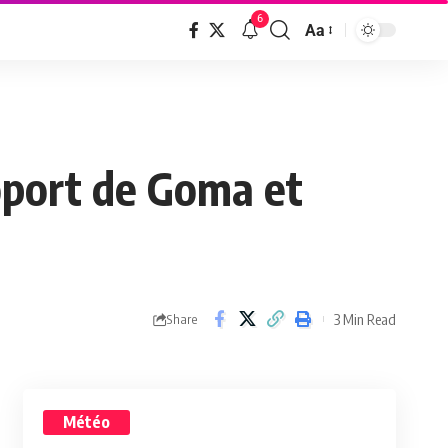
6
Aa
roport de Goma et
3 Min Read
Share
Météo