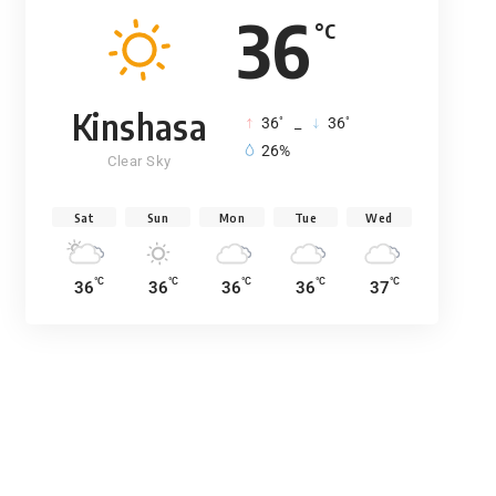
36
°C
Kinshasa
°
°
36
_
36
26%
Clear Sky
Sat
Sun
Mon
Tue
Wed
°C
°C
°C
°C
°C
36
36
36
36
37