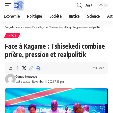
Aa
Economie
Politique
Société
Justice
Science
Act
Congo Nouveau
>
Infos
>
Face à Kagame : Tshisekedi combine prière, pression et realpolitik
INFOS
Face à Kagame : Tshisekedi combine
prière, pression et realpolitik
3 Min Read
Congo Nouveau
Last updated: November 11, 2025 7:39 pm