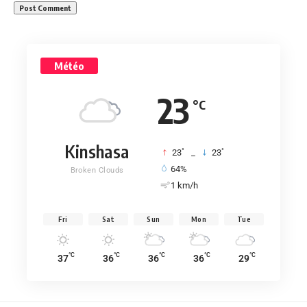
Météo
23
°C
Kinshasa
°
°
23
_
23
64%
Broken Clouds
1 km/h
Fri
Sat
Sun
Mon
Tue
°C
°C
°C
°C
°C
37
36
36
36
29