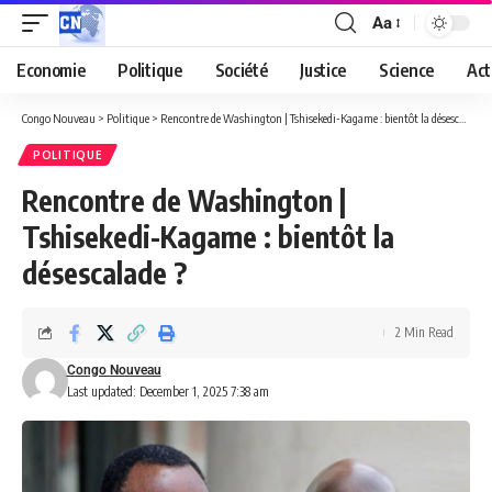
Aa
Economie
Politique
Société
Justice
Science
Act
Congo Nouveau
>
Politique
>
Rencontre de Washington | Tshisekedi-Kagame : bientôt la désescalade ?
POLITIQUE
Rencontre de Washington |
Tshisekedi-Kagame : bientôt la
désescalade ?
2 Min Read
Congo Nouveau
Last updated: December 1, 2025 7:38 am