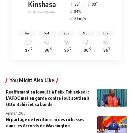
Kinshasa
°
°
33
_
33
34%
Scattered Clouds
2 km/h
Fri
Sat
Sun
Mon
Tue
°C
°C
°C
°C
°C
37
36
36
36
36
You Might Also Like
Réaffirmant sa loyauté à Félix Tshisekedi :
L’AFDC met en garde contre tout soutien à
Otto Bahizi et sa bande
April 27, 2026
Ni partage de territoire ni des richesses
dans les Accords de Washington