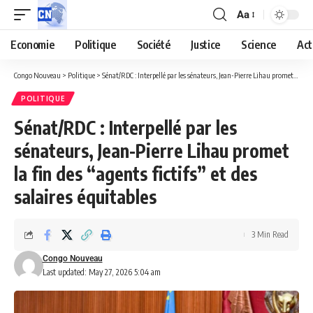
Aa
Economie
Politique
Société
Justice
Science
Act
Congo Nouveau
>
Politique
>
Sénat/RDC : Interpellé par les sénateurs, Jean-Pierre Lihau promet la fin des “agents fictifs” et des salaires équitables
POLITIQUE
Sénat/RDC : Interpellé par les
sénateurs, Jean-Pierre Lihau promet
la fin des “agents fictifs” et des
salaires équitables
3 Min Read
Congo Nouveau
Last updated: May 27, 2026 5:04 am