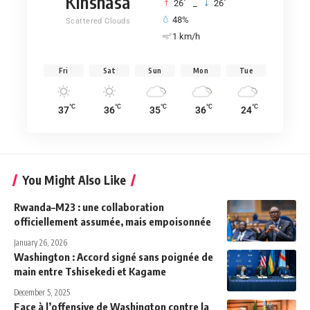
Kinshasa
°
°
26
_
26
48%
Scattered Clouds
1 km/h
Fri
Sat
Sun
Mon
Tue
°C
°C
°C
°C
°C
37
36
35
36
24
You Might Also Like
Rwanda–M23 : une collaboration
officiellement assumée, mais empoisonnée
January 26, 2026
Washington : Accord signé sans poignée de
main entre Tshisekedi et Kagame
December 5, 2025
Face à l’offensive de Washington contre la