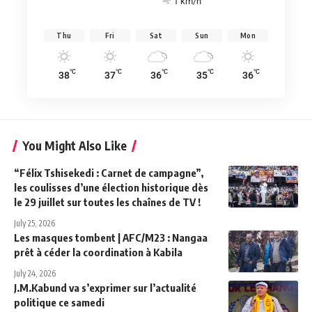
1 km/h
Thu
Fri
Sat
Sun
Mon
°C
°C
°C
°C
°C
38
37
36
35
36
You Might Also Like
“Félix Tshisekedi : Carnet de campagne”,
les coulisses d’une élection historique dès
le 29 juillet sur toutes les chaînes de TV !
July 25, 2026
Les masques tombent | AFC/M23 : Nangaa
prêt à céder la coordination à Kabila
July 24, 2026
J.M.Kabund va s’exprimer sur l’actualité
politique ce samedi