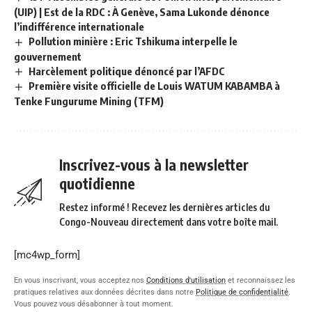
(UIP) | Est de la RDC : À Genève, Sama Lukonde dénonce
l’indifférence internationale
Pollution minière : Eric Tshikuma interpelle le
gouvernement
Harcèlement politique dénoncé par l’AFDC
Première visite officielle de Louis WATUM KABAMBA à
Tenke Fungurume Mining (TFM)
Inscrivez-vous à la newsletter
quotidienne
Restez informé ! Recevez les dernières articles du
Congo-Nouveau directement dans votre boîte mail.
[mc4wp_form]
En vous inscrivant, vous acceptez nos
Conditions d'utilisation
et reconnaissez les
pratiques relatives aux données décrites dans notre
Politique de confidentialité
.
Vous pouvez vous désabonner à tout moment.