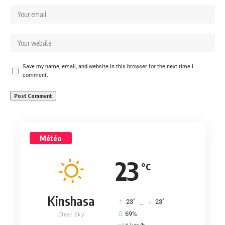
Save my name, email, and website in this browser for the next time I
comment.
Météo
23
°C
Kinshasa
°
°
23
_
23
69%
Clear Sky