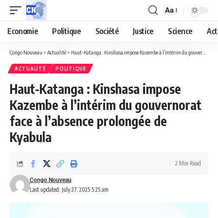
Aa
Economie
Politique
Société
Justice
Science
Act
Congo Nouveau
>
Actualité
>
Haut-Katanga : Kinshasa impose Kazembe à l’intérim du gouvernorat face à l’absence prolongée de Kyabula
ACTUALITÉ
POLITIQUE
Haut-Katanga : Kinshasa impose
Kazembe à l’intérim du gouvernorat
face à l’absence prolongée de
Kyabula
2 Min Read
Congo Nouveau
Last updated: July 27, 2025 5:25 am