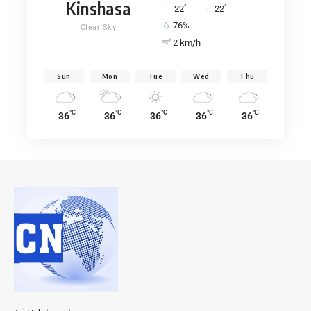
Kinshasa
°
°
22
_
22
76%
Clear Sky
2 km/h
Sun
Mon
Tue
Wed
Thu
°C
°C
°C
°C
°C
36
36
36
36
36