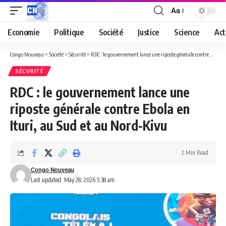
Aa
Economie
Politique
Société
Justice
Science
Act
Congo Nouveau
>
Société
>
Sécurité
>
RDC : le gouvernement lance une riposte générale contre Ebola en Ituri, au Sud et au Nord-Kivu
SÉCURITÉ
RDC : le gouvernement lance une
riposte générale contre Ebola en
Ituri, au Sud et au Nord-Kivu
2 Min Read
Congo Nouveau
Last updated: May 28, 2026 5:38 am