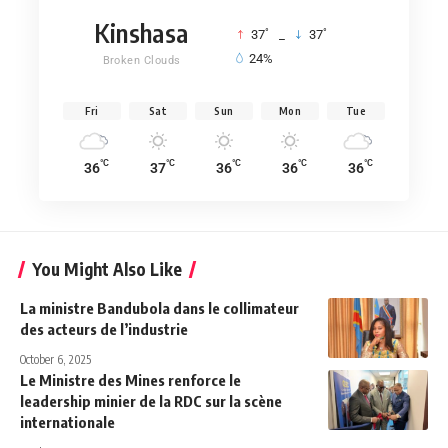
Kinshasa
°
°
37
_
37
24%
Broken Clouds
Fri
Sat
Sun
Mon
Tue
°C
°C
°C
°C
°C
36
37
36
36
36
You Might Also Like
La ministre Bandubola dans le collimateur
des acteurs de l’industrie
October 6, 2025
Le Ministre des Mines renforce le
leadership minier de la RDC sur la scène
internationale