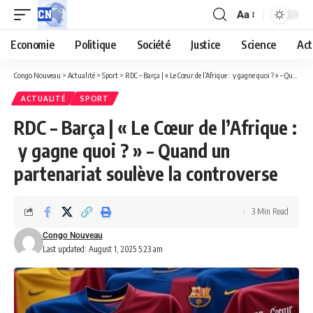
Aa
Economie
Politique
Société
Justice
Science
Act
Congo Nouveau
>
Actualité
>
Sport
>
RDC – Barça | « Le Cœur de l’Afrique : y gagne quoi ? » – Quand un partenariat soulève la controverse
ACTUALITÉ
SPORT
RDC – Barça | « Le Cœur de l’Afrique :
y gagne quoi ? » – Quand un
partenariat soulève la controverse
3 Min Read
Congo Nouveau
Last updated: August 1, 2025 5:23 am