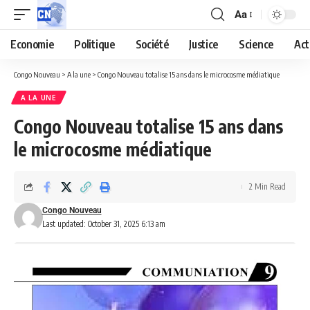
Aa
Economie
Politique
Société
Justice
Science
Act
Congo Nouveau
>
A la une
>
Congo Nouveau totalise 15 ans dans le microcosme médiatique
A LA UNE
Congo Nouveau totalise 15 ans dans
le microcosme médiatique
2 Min Read
Congo Nouveau
Last updated: October 31, 2025 6:13 am