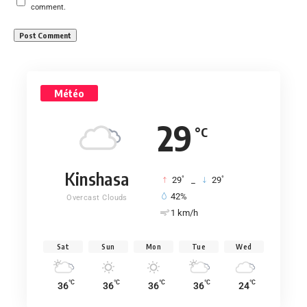
comment.
Météo
29
°C
Kinshasa
°
°
29
_
29
42%
Overcast Clouds
1 km/h
Sat
Sun
Mon
Tue
Wed
°C
°C
°C
°C
°C
36
36
36
36
24