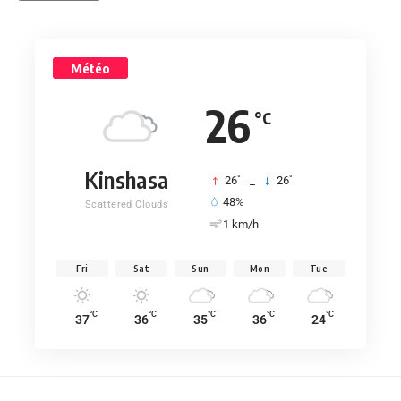
Météo
26
°C
Kinshasa
°
°
26
_
26
48%
Scattered Clouds
1 km/h
Fri
Sat
Sun
Mon
Tue
°C
°C
°C
°C
°C
37
36
35
36
24