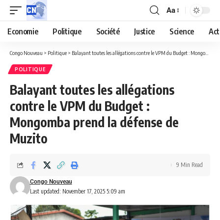
Aa
Economie
Politique
Société
Justice
Science
Act
Congo Nouveau
>
Politique
>
Balayant toutes les allégations contre le VPM du Budget : Mongomba prend la défense de Muzito
POLITIQUE
Balayant toutes les allégations
contre le VPM du Budget :
Mongomba prend la défense de
Muzito
9 Min Read
Congo Nouveau
Last updated: November 17, 2025 5:09 am