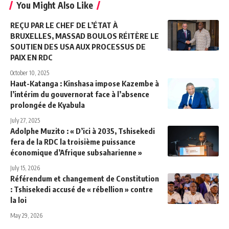
You Might Also Like
REÇU PAR LE CHEF DE L’ÉTAT À
BRUXELLES, MASSAD BOULOS RÉITÈRE LE
SOUTIEN DES USA AUX PROCESSUS DE
PAIX EN RDC
October 10, 2025
Haut-Katanga : Kinshasa impose Kazembe à
l’intérim du gouvernorat face à l’absence
prolongée de Kyabula
July 27, 2025
Adolphe Muzito : « D’ici à 2035, Tshisekedi
fera de la RDC la troisième puissance
économique d’Afrique subsaharienne »
July 15, 2026
Référendum et changement de Constitution
: Tshisekedi accusé de « rébellion » contre
la loi
May 29, 2026