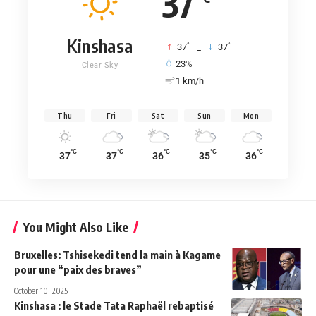
37
Kinshasa
°
°
37
_
37
23%
Clear Sky
1 km/h
Thu
Fri
Sat
Sun
Mon
°C
°C
°C
°C
°C
37
37
36
35
36
You Might Also Like
Bruxelles: Tshisekedi tend la main à Kagame
pour une “paix des braves”
October 10, 2025
Kinshasa : le Stade Tata Raphaël rebaptisé