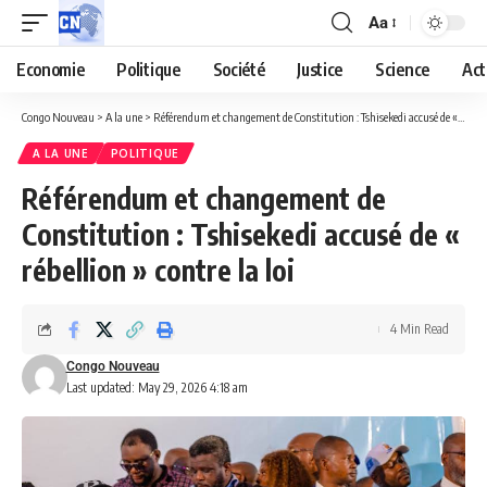
Aa
Economie
Politique
Société
Justice
Science
Act
Congo Nouveau
>
A la une
>
Référendum et changement de Constitution : Tshisekedi accusé de « rébellion » contre la loi
A LA UNE
POLITIQUE
Référendum et changement de
Constitution : Tshisekedi accusé de «
rébellion » contre la loi
4 Min Read
Congo Nouveau
Last updated: May 29, 2026 4:18 am