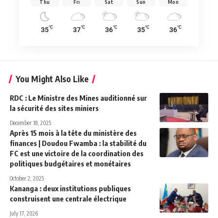
Thu
Fri
Sat
Sun
Mon
°C
°C
°C
°C
°C
35
37
36
35
36
You Might Also Like
RDC : Le Ministre des Mines auditionné sur
la sécurité des sites miniers
December 18, 2025
Après 15 mois à la tête du ministère des
finances | Doudou Fwamba : la stabilité du
FC est une victoire de la coordination des
politiques budgétaires et monétaires
October 2, 2025
Kananga : deux institutions publiques
construisent une centrale électrique
July 17, 2026