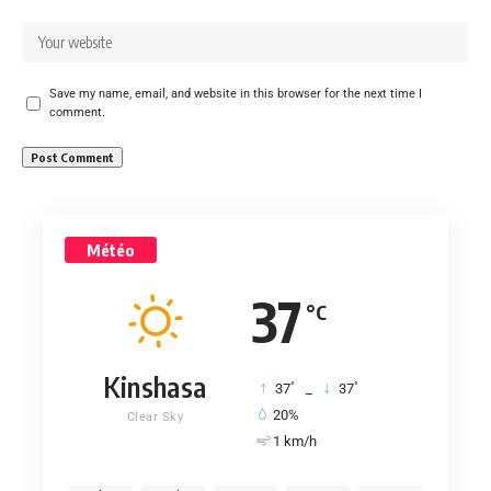
Save my name, email, and website in this browser for the next time I
comment.
Météo
37
°C
Kinshasa
°
°
37
_
37
20%
Clear Sky
1 km/h