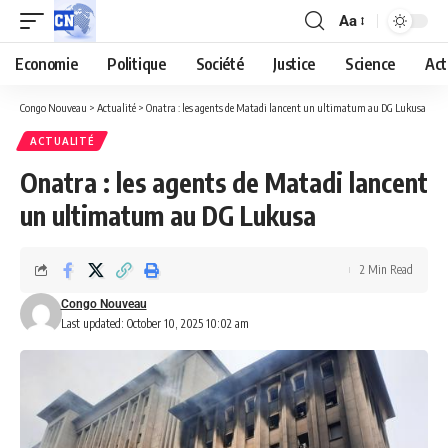
Aa
Economie
Politique
Société
Justice
Science
Act
Congo Nouveau
>
Actualité
>
Onatra : les agents de Matadi lancent un ultimatum au DG Lukusa
ACTUALITÉ
Onatra : les agents de Matadi lancent
un ultimatum au DG Lukusa
2 Min Read
Congo Nouveau
Last updated: October 10, 2025 10:02 am