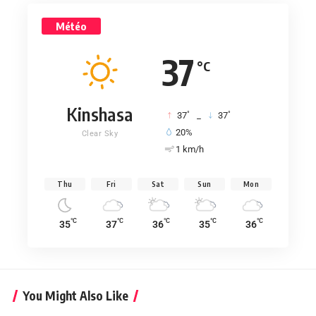
Météo
37
°C
Kinshasa
°
°
37
_
37
20%
Clear Sky
1 km/h
Thu
Fri
Sat
Sun
Mon
°C
°C
°C
°C
°C
35
37
36
35
36
You Might Also Like