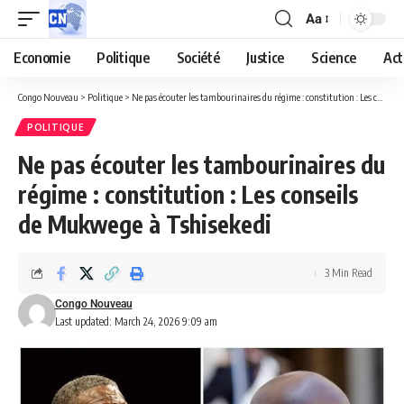
Aa
Economie
Politique
Société
Justice
Science
Act
Congo Nouveau
>
Politique
>
Ne pas écouter les tambourinaires du régime : constitution : Les conseils de Mukwege à Tshisekedi
POLITIQUE
Ne pas écouter les tambourinaires du
régime : constitution : Les conseils
de Mukwege à Tshisekedi
3 Min Read
Congo Nouveau
Last updated: March 24, 2026 9:09 am