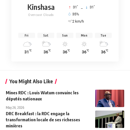
Kinshasa
°
°
31
_
31
35%
Overcast Clouds
2 km/h
Fri
Sat
Sun
Mon
Tue
°C
°C
°C
°C
°C
31
36
36
36
36
You Might Also Like
Mines RDC : Louis Watum convainc les
députés nationaux
May 26, 2026
DRC Breakfast : la RDC engage la
transformation locale de ses richesses
minières