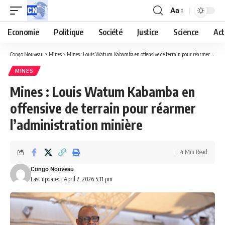
Aa
Economie
Politique
Société
Justice
Science
Act
Congo Nouveau
>
Mines
>
Mines : Louis Watum Kabamba en offensive de terrain pour réarmer l’administration minière
MINES
Mines : Louis Watum Kabamba en
offensive de terrain pour réarmer
l’administration minière
4 Min Read
Congo Nouveau
Last updated: April 2, 2026 5:11 pm