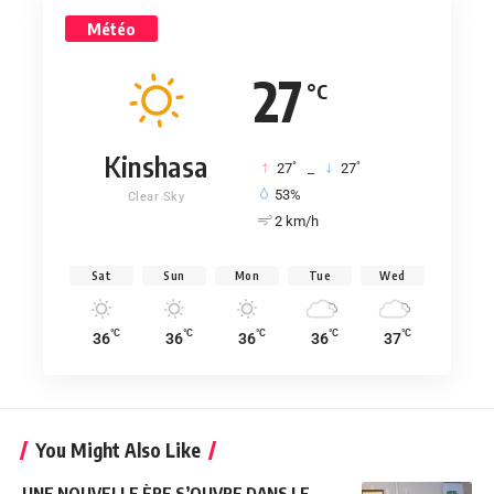
Météo
27
°C
Kinshasa
°
°
27
_
27
53%
Clear Sky
2 km/h
Sat
Sun
Mon
Tue
Wed
°C
°C
°C
°C
°C
36
36
36
36
37
You Might Also Like
UNE NOUVELLE ÈRE S’OUVRE DANS LE