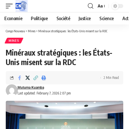
Aa
Economie
Politique
Société
Justice
Science
Act
Congo Nouveau
>
Mines
>
Minéraux stratégiques : les États-Unis misent sur la RDC
MINES
Minéraux stratégiques : les États-
Unis misent sur la RDC
2 Min Read
Mutuma Kuamba
Last updated: February 7, 2026 2:07 pm