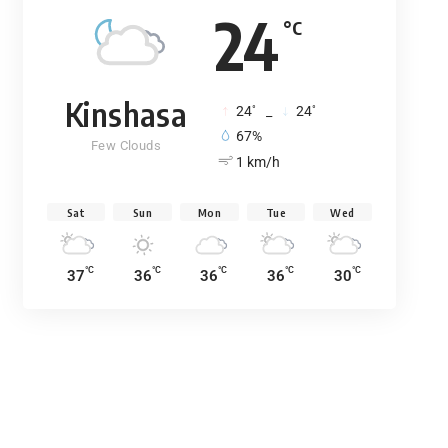
24
°C
Kinshasa
°
°
24
_
24
67%
Few Clouds
1 km/h
Sat
Sun
Mon
Tue
Wed
°C
°C
°C
°C
°C
37
36
36
36
30