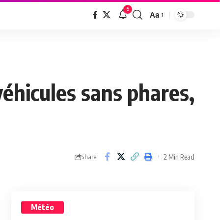
5
Aa
véhicules sans phares,
2 Min Read
Share
Météo