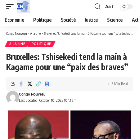
Aa
Economie
Politique
Société
Justice
Science
Act
Congo Nouveau
>
A la une
>
Bruxelles: Tshisekedi tend la main à Kagame pour une “paix des braves”
A LA UNE
POLITIQUE
Bruxelles: Tshisekedi tend la main à
Kagame pour une “paix des braves”
3 Min Read
Congo Nouveau
Last updated: October 10, 2025 10:12 am