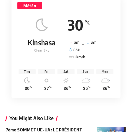
Météo
30
°C
Kinshasa
°
°
30
_
30
36%
Clear Sky
3 km/h
Thu
Fri
Sat
Sun
Mon
°C
°C
°C
°C
°C
30
37
36
35
36
You Might Also Like
7ème SOMMET UE-UA : LE PRÉSIDENT