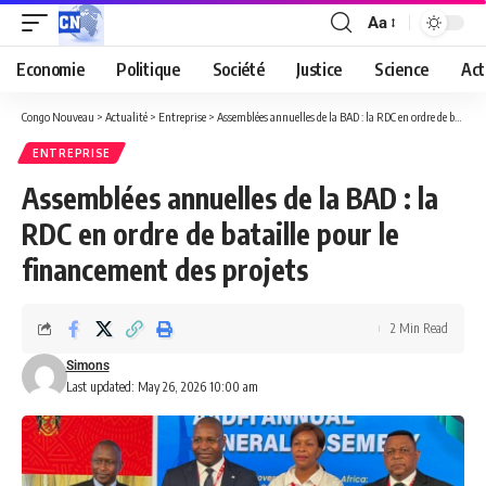
Aa
Economie
Politique
Société
Justice
Science
Act
Congo Nouveau
>
Actualité
>
Entreprise
>
Assemblées annuelles de la BAD : la RDC en ordre de bataille pour le financement des projets
ENTREPRISE
Assemblées annuelles de la BAD : la
RDC en ordre de bataille pour le
financement des projets
2 Min Read
Simons
Last updated: May 26, 2026 10:00 am