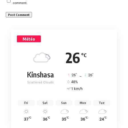
comment.
Météo
26
°C
Kinshasa
°
°
26
_
26
48%
Scattered Clouds
1 km/h
Fri
Sat
Sun
Mon
Tue
°C
°C
°C
°C
°C
37
36
35
36
24