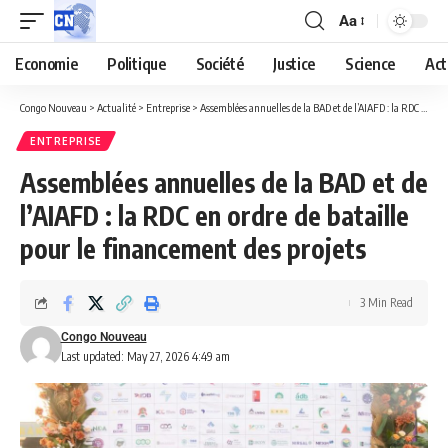
Aa
Economie
Politique
Société
Justice
Science
Act
Congo Nouveau
>
Actualité
>
Entreprise
>
Assemblées annuelles de la BAD et de l’AIAFD : la RDC en ordre de bataille pour le financement des projets
ENTREPRISE
Assemblées annuelles de la BAD et de
l’AIAFD : la RDC en ordre de bataille
pour le financement des projets
3 Min Read
Congo Nouveau
Last updated: May 27, 2026 4:49 am