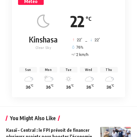
Météo
22
°C
Kinshasa
°
°
22
_
22
76%
Clear Sky
2 km/h
Sun
Mon
Tue
Wed
Thu
°C
°C
°C
°C
°C
36
36
36
36
36
You Might Also Like
Kasaï – Central : le FPI prévoit de financer
plusieurs projets pour booster l’économie