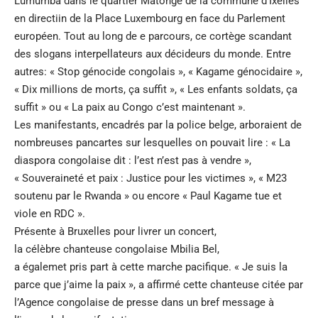
Lumumba dans le quartier Matonge de la commune d’Ixelles
en directiin de la Place Luxembourg en face du Parlement
européen. Tout au long de e parcours, ce cortège scandant
des slogans interpellateurs aux décideurs du monde. Entre
autres: « Stop génocide congolais », « Kagame génocidaire »,
« Dix millions de morts, ça suffit », « Les enfants soldats, ça
suffit » ou « La paix au Congo c’est maintenant ».
Les manifestants, encadrés par la police belge, arboraient de
nombreuses pancartes sur lesquelles on pouvait lire : « La
diaspora congolaise dit : l’est n’est pas à vendre »,
« Souveraineté et paix : Justice pour les victimes », « M23
soutenu par le Rwanda » ou encore « Paul Kagame tue et
viole en RDC ».
Présente à Bruxelles pour livrer un concert,
la célèbre chanteuse congolaise Mbilia Bel,
a égalemet pris part à cette marche pacifique. « Je suis la
parce que j’aime la paix », a affirmé cette chanteuse citée par
l’Agence congolaise de presse dans un bref message à