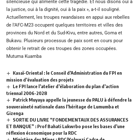
silencieuse qui alimente cette tragédie. Et nous disons oui à
la justice, oui à la dignité, oui à la paix », a-t-il souligné.
Actuellement, les troupes rwandaises en appui aux rebelles
de l’AFC-M23 occupent quelques territoires et villes des
provinces du Nord et du Sud-Kivu, entre autres, Goma et
Bukavu. Plusieurs processus de paix sont en cours pour
obtenir le retrait de ces troupes des zones occupées.
Mutuma Kuamba
Kasaï-Oriental : le Conseil d’Administration du FPI en
mission d’évaluation des projets
Le FPI lance l’atelier d’élaboration du plan d’action
triennal 2006-2028
Patrick Muyaya appelle la jeunesse du PALU à défendre la
souveraineté nationale dans l’héritage de Lumumba et
Gizenga
SORTIE DU LIVRE “FONDEMENTAUX DES ASSURANCES
ET BANQUE” : Prof Bahati Lukwrbo pose les bases d’une
réflexion économique pour la RDC
Ministère des Mines : RDC/Kolwezi Cadre de