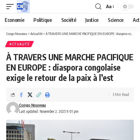
Aa
Economie
Politique
Société
Justice
Science
Act
Congo Nouveau
>
Actualité
>
À TRAVERS UNE MARCHE PACIFIQUE EN EUROPE : diaspora congolaise exige le retour de la paix à l’est
ACTUALITÉ
À TRAVERS UNE MARCHE PACIFIQUE
EN EUROPE : diaspora congolaise
exige le retour de la paix à l’est
3 Min Read
Congo Nouveau
Last updated: November 2, 2025 9:01 pm