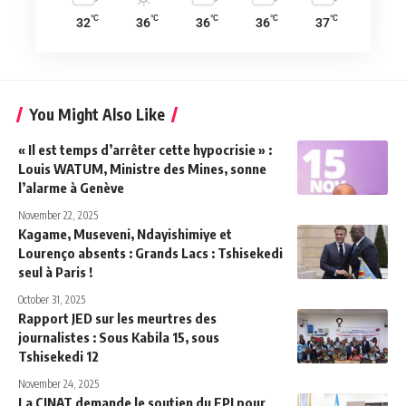
°C
°C
°C
°C
°C
32
36
36
36
37
You Might Also Like
« Il est temps d’arrêter cette hypocrisie » :
Louis WATUM, Ministre des Mines, sonne
l’alarme à Genève
November 22, 2025
Kagame, Museveni, Ndayishimiye et
Lourenço absents : Grands Lacs : Tshisekedi
seul à Paris !
October 31, 2025
Rapport JED sur les meurtres des
journalistes : Sous Kabila 15, sous
Tshisekedi 12
November 24, 2025
La CINAT demande le soutien du FPI pour