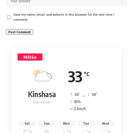
Save my name, email, and website in this browser for the next time I
comment.
Météo
33
°C
Kinshasa
°
°
33
_
33
30%
Few Clouds
2 km/h
Sat
Sun
Mon
Tue
Wed