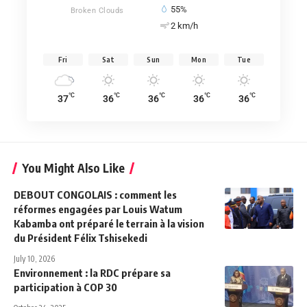
55%
Broken Clouds
2 km/h
Fri
Sat
Sun
Mon
Tue
°C
°C
°C
°C
°C
37
36
36
36
36
You Might Also Like
DEBOUT CONGOLAIS : comment les
réformes engagées par Louis Watum
Kabamba ont préparé le terrain à la vision
du Président Félix Tshisekedi
July 10, 2026
Environnement : la RDC prépare sa
participation à COP 30