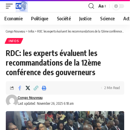
Aa
Economie
Politique
Société
Justice
Science
Act
Congo Nouveau
>
Infos
>
RDC: les experts évaluent les recommandations de la 12ème conférence des gouverneurs
INFOS
RDC: les experts évaluent les
recommandations de la 12ème
conférence des gouverneurs
2 Min Read
Congo Nouveau
Last updated: November 26, 2025 6:18 am