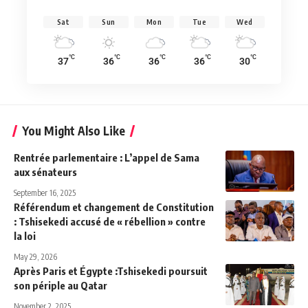
Sat
Sun
Mon
Tue
Wed
°C
°C
°C
°C
°C
37
36
36
36
30
You Might Also Like
Rentrée parlementaire : L’appel de Sama
aux sénateurs
September 16, 2025
Référendum et changement de Constitution
: Tshisekedi accusé de « rébellion » contre
la loi
May 29, 2026
Après Paris et Égypte :Tshisekedi poursuit
son périple au Qatar
November 2, 2025