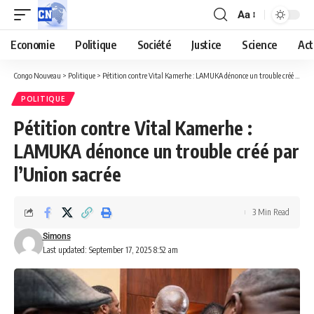
Aa
Economie
Politique
Société
Justice
Science
Act
Congo Nouveau
>
Politique
>
Pétition contre Vital Kamerhe : LAMUKA dénonce un trouble créé par l’Union sacrée
POLITIQUE
Pétition contre Vital Kamerhe :
LAMUKA dénonce un trouble créé par
l’Union sacrée
3 Min Read
Simons
Last updated: September 17, 2025 8:52 am