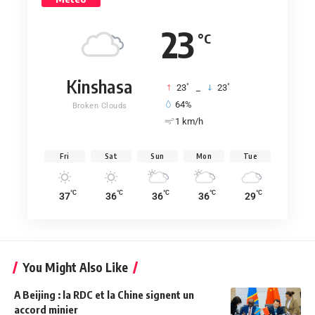
23
°C
Kinshasa
°
°
23
_
23
64%
Broken Clouds
1 km/h
Fri
Sat
Sun
Mon
Tue
°C
°C
°C
°C
°C
37
36
36
36
29
You Might Also Like
A Beijing : la RDC et la Chine signent un
accord minier