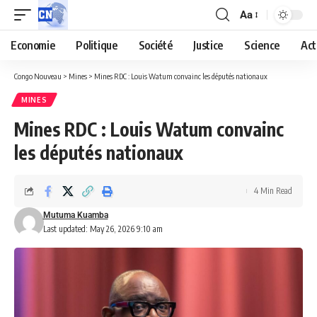
Aa
Economie
Politique
Société
Justice
Science
Act
Congo Nouveau
>
Mines
>
Mines RDC : Louis Watum convainc les députés nationaux
MINES
Mines RDC : Louis Watum convainc
les députés nationaux
4 Min Read
Mutuma Kuamba
Last updated: May 26, 2026 9:10 am