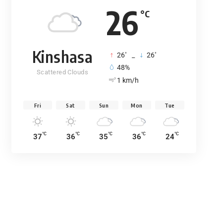
26
°C
Kinshasa
°
°
26
_
26
48%
Scattered Clouds
1 km/h
Fri
Sat
Sun
Mon
Tue
°C
°C
°C
°C
°C
37
36
35
36
24