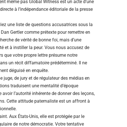
nent même pas Global Witness est un acte d’une
directe à l’indépendance éditoriale de la presse
liez une liste de questions accusatrices sous la
de Dan Gertler comme prétexte pour remettre en
echerche de vérité de bonne foi, mais d’une
té et à instiller la peur. Vous nous accusez de
s que votre propre lettre présume notre
 dans un récit diffamatoire prédéterminé. Il ne
ement déguisé en enquête.
e juge, de jury et de régulateur des médias en
ions traduisent une mentalité d’époque
 avoir l’autorité inhérente de donner des leçons,
ns. Cette attitude paternaliste est un affront à
ionnelle.
int. Aux États-Unis, elle est protégée par le
gulaire de notre démocratie. Votre tentative