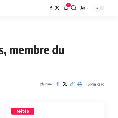
4
Aa
ss, membre du
6 Min Read
Share
Météo