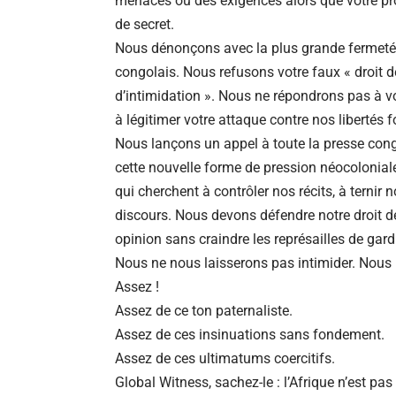
menaces ou des exigences alors que votre pro
de secret.
Nous dénonçons avec la plus grande fermeté c
congolais. Nous refusons votre faux « droit de 
d’intimidation ». Nous ne répondrons pas à vo
à légitimer votre attaque contre nos libertés
Nous lançons un appel à toute la presse cong
cette nouvelle forme de pression néocolonial
qui cherchent à contrôler nos récits, à ternir n
discours. Nous devons défendre notre droit de
opinion sans craindre les représailles de gar
Nous ne nous laisserons pas intimider. Nous 
Assez !
Assez de ce ton paternaliste.
Assez de ces insinuations sans fondement.
Assez de ces ultimatums coercitifs.
Global Witness, sachez-le : l’Afrique n’est pas