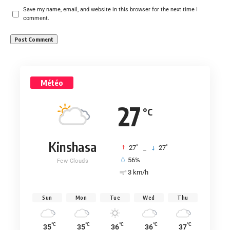
Save my name, email, and website in this browser for the next time I
comment.
Météo
27
°C
Kinshasa
°
°
27
_
27
56%
Few Clouds
3 km/h
Sun
Mon
Tue
Wed
Thu
°C
°C
°C
°C
°C
35
35
36
36
37