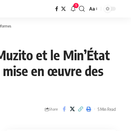
5
Aa
réformes
Muzito et le Min’État
a mise en œuvre des
5 Min Read
Share