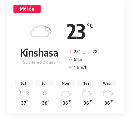
Météo
23
°C
Kinshasa
°
°
23
_
23
68%
Scattered Clouds
1 km/h
Sat
Sun
Mon
Tue
Wed
°C
°C
°C
°C
°C
37
36
36
36
36